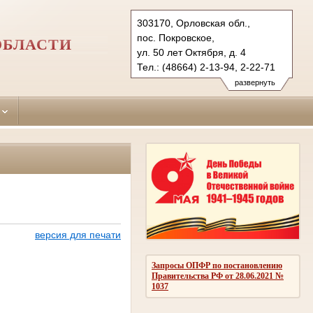
303170, Орловская обл.,
пос. Покровское,
ОБЛАСТИ
ул. 50 лет Октября, д. 4
Тел.: (48664) 2-13-94, 2-22-71
pokrovsky.orl@sudrf.ru
развернуть
версия для печати
Запросы ОПФР по постановлению
Правительства РФ от 28.06.2021 №
1037