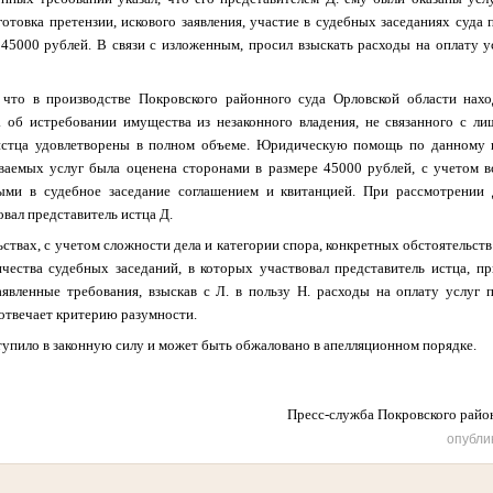
отовка претензии, искового заявления, участие в судебных заседаниях суда 
45000 рублей. В связи с изложенным, просил взыскать расходы на оплату ус
 что в производстве Покровского районного суда Орловской области нах
 об истребовании имущества из незаконного владения, не связанного с ли
истца удовлетворены в полном объеме. Юридическую помощь по данному 
ваемых услуг была оценена сторонами в размере 45000 рублей, с учетом в
ыми в судебное заседание соглашением и квитанцией. При рассмотрении 
овал представитель истца Д.
ствах, с учетом сложности дела и категории спора, конкретных обстоятельств
ичества судебных заседаний, в которых участвовал представитель истца, пр
аявленные требования, взыскав с
Л.
в пользу Н. расходы на оплату услуг 
 отвечает критерию разумности.
ло в законную силу и может быть обжаловано в апелляционном порядке.
Пресс-служба Покровского районного
опубли