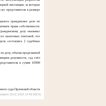
первой инстанции, за которые
луг представителя в размере
одилось гражданское дело
по
шением права собственности.
гражданскому делу оказывал
сех налоговых платежей, что
дела состоялись 2 судебных
 по делу, объема проделанной
инципа разумности, суд счёл
представителя в сумме 45000
 суда Орловской области
ковано 18.02.2025 14:49 (МСК)