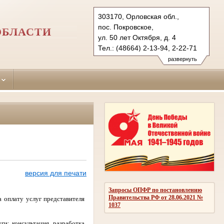
303170, Орловская обл.,
пос. Покровское,
ОБЛАСТИ
ул. 50 лет Октября, д. 4
Тел.: (48664) 2-13-94, 2-22-71
pokrovsky.orl@sudrf.ru
развернуть
версия для печати
Запросы ОПФР по постановлению
Правительства РФ от 28.06.2021 №
 оплату услуг представителя
1037
: консультация, разработка