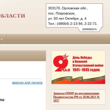
303170, Орловская обл.,
пос. Покровское,
ОБЛАСТИ
ул. 50 лет Октября, д. 4
Тел.: (48664) 2-13-94, 2-22-71
pokrovsky.orl@sudrf.ru
развернуть
версия для печати
Запросы ОПФР по постановлению
Правительства РФ от 28.06.2021 №
аты
1037