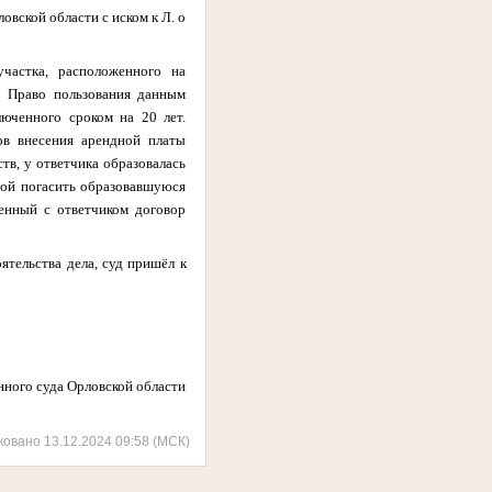
вской области с иском к Л. о
участка, расположенного на
. Право пользования данным
люченного сроком на 20 лет.
ов внесения арендной платы
тв, у ответчика образовалась
бой погасить образовавшуюся
ченный с ответчиком договор
тельства дела, суд пришёл к
 суда Орловской области
ковано 13.12.2024 09:58 (МСК)