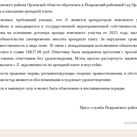
вского района Орловской области обратилась в Покровский районный суд Орло
 и взыскании арендной платы.
ленных требований указано, что Л. является арендатором земельного 
йона и находящегося в государственной неразграниченной собственности
ика на основании договора аренды земельного участка от 2023 года, зак
обязательство своевременно вносить арендную плату. За нарушение срок
етственность в виде пени. В связи с ненадлежащим исполнением обязательс
плате в сумме 10637,96 руб. Ответчику была направлена претензия с прось
ставлена ответчиком без удовлетворения. Истец просил расторгнуть заклю
зыскать с Л. задолженность по арендной плате и неустойку.
ности правовые нормы, регламентирующие спорные правоотношения, и обстоя
ния истца
являются обоснованными и подлежат удовлетворению.
ило в законную силу и может быть обжаловано в апелляционном порядке.
Пресс-служба Покровского районного
опубли