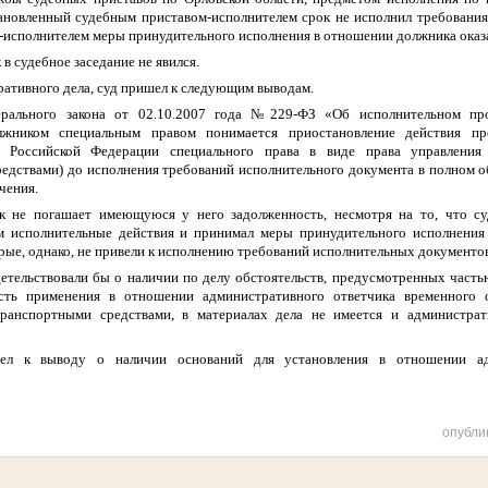
тановленный судебным приставом-исполнителем срок не исполнил требования
исполнителем меры принудительного исполнения в отношении должника оказа
в судебное заседание не явился.
ативного дела, суд пришел к следующим выводам.
ерального закона от 02.10.2007 года №229-ФЗ «Об исполнительном пр
лжником специальным правом понимается приостановление действия пр
ом Российской Федерации специального права в виде права управления
едствами) до исполнения требований исполнительного документа в полном о
чения.
к не погашает имеющуюся у него задолженность, несмотря на то, что су
м исполнительные действия и принимал меры принудительного исполнения 
рые, однако, не привели к исполнению требований исполнительных документо
детельствовали бы о наличии по делу обстоятельств, предусмотренных часть
сть применения в отношении административного ответчика временного о
ранспортными средствами, в материалах дела не имеется и администра
ел к выводу о наличии оснований для установления в отношении адм
опубли