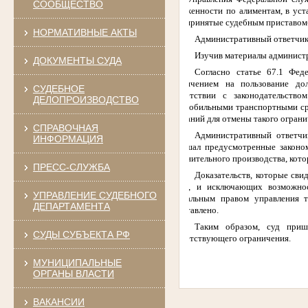
СООБЩЕСТВО
задолженности по алиментам, в ус
иные принятые судебным приставом-
НОРМАТИВНЫЕ АКТЫ
Административный ответчик 
Изучив материалы администр
ДОКУМЕНТЫ СУДА
Согласно статье 67.1 Фед
ограничением на пользование до
СУДЕБНОЕ
соответствии с законодательств
ДЕЛОПРОИЗВОДСТВО
(автомобильными транспортными ср
оснований для отмены такого ограни
СПРАВОЧНАЯ
Административный ответчи
ИНФОРМАЦИЯ
совершал предусмотренные законо
исполнительного производства, кото
ПРЕСС-СЛУЖБА
Доказательств, которые сви
закона, и исключающих возможно
УПРАВЛЕНИЕ СУДЕБНОГО
специальным правом управления т
ДЕПАРТАМЕНТА
представлено.
Таким образом, суд приш
СУДЫ СУБЪЕКТА РФ
соответствующего ограничения.
МУНИЦИПАЛЬНЫЕ
ОРГАНЫ ВЛАСТИ
ВАКАНСИИ