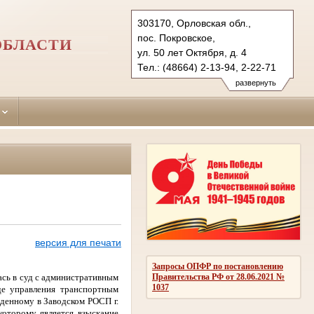
303170, Орловская обл.,
пос. Покровское,
ОБЛАСТИ
ул. 50 лет Октября, д. 4
Тел.: (48664) 2-13-94, 2-22-71
pokrovsky.orl@sudrf.ru
развернуть
версия для печати
Запросы ОПФР по постановлению
сь в суд с административным
Правительства РФ от 28.06.2021 №
1037
де управления транспортным
жденному в Заводском РОСП г.
оторому является взыскание