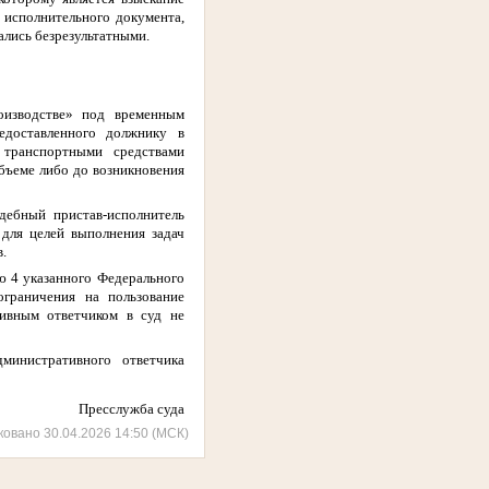
 исполнительного документа,
лись безрезультатными.
оизводстве» под временным
едоставленного должнику в
 транспортными средствами
бъеме либо до возникновения
дебный пристав-исполнитель
для целей выполнения задач
в.
ю 4 указанного Федерального
граничения на пользование
тивным ответчиком в суд не
инистративного ответчика
Пресслужба суда
ковано 30.04.2026 14:50 (МСК)