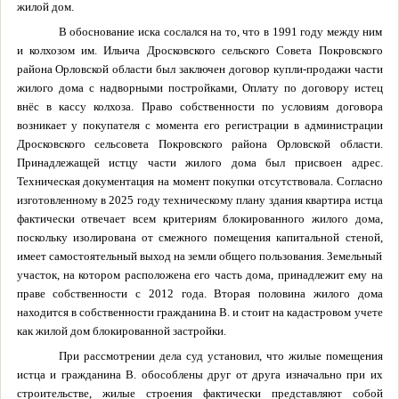
жилой дом.
В обоснование иска сослался на то, что в 1991 году между ним
и колхозом им. Ильича Дросковского сельского Совета Покровского
района Орловской области был заключен договор купли-продажи части
жилого дома с надворными постройками, Оплату по договору истец
внёс в кассу колхоза. Право собственности по условиям договора
возникает у покупателя с момента его регистрации в администрации
Дросковского сельсовета Покровского района Орловской области.
Принадлежащей истцу части жилого дома был присвоен адрес.
Техническая документация на момент покупки отсутствовала. Согласно
изготовленному в 2025 году техническому плану здания квартира истца
фактически отвечает всем критериям блокированного жилого дома,
поскольку изолирована от смежного помещения капитальной стеной,
имеет самостоятельный выход на земли общего пользования. Земельный
участок, на котором расположена его часть дома, принадлежит ему на
праве собственности с 2012 года. Вторая половина жилого дома
находится в собственности гражданина В. и стоит на кадастровом учете
как жилой дом блокированной застройки.
При рассмотрении дела суд установил, что жилые помещения
истца и гражданина В. обособлены друг от друга изначально при их
строительстве, жилые строения фактически представляют собой