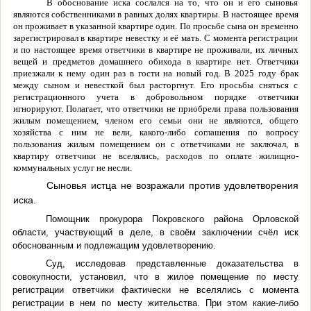
В обоснование иска сослался на то, что он и его сыновья
являются собственниками в равных долях квартиры. В настоящее время
он проживает в указанной квартире один. По просьбе сына он временно
зарегистрировал в квартире невестку и её мать. С момента регистрации
и по настоящее время ответчики в квартире не проживали, их личных
вещей и предметов домашнего обихода в квартире нет. Ответчики
приезжали к нему один раз в гости на новый год. В 2025 году брак
между сыном и невесткой был расторгнут. Его просьбы сняться с
регистрационного учета в добровольном порядке ответчики
игнорируют.
Полагает, что ответчики не приобрели права пользования
жилым помещением, членом его семьи они не являются, общего
хозяйства с ним не вели, какого-либо соглашения по вопросу
пользования жилым помещением он с ответчиками не заключал, в
квартиру ответчики не вселялись, расходов по оплате жилищно-
коммунальных услуг не несли.
Сыновья истца не возражали против удовлетворения
иска.
Помощник прокурора Покровского района Орловской
области, участвующий в деле, в своём заключении счёл иск
обоснованным и подлежащим удовлетворению.
Суд, исследовав представленные доказательства в
совокупности, установил, что в жилое помещение по месту
регистрации ответчики фактически не вселялись с момента
регистрации в нем по месту жительства. При этом какие-либо