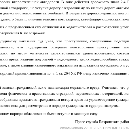
ороны второстепенной автодороги. В зоне действия дорожного знака 2.4
авной автодороги, не уступил дорогу следовавшему по главной дороге автомо
 и допустил столкновение автомобилей.
В результате дорожно-транспортного
судимого были причинены телесные повреждения, квалифицирующиеся как
тяжк
ся с предъявленным ему обвинением и ходатайствовал о рассмотрении уголо
отерпевшая К. не возражала.
судимому наказания суд учёл, что преступление, совершенное подсуди
тяжести, что подсудимый совершил неосторожное преступление впе
кался, по месту жительства характеризовался удовлетворительно, состоя
ания вреда, наличие под опекой у подсудимого двоих недееспособных гражда
ие, а также влияние назначенного наказания на исправление осужденного и ус
судимый признан виновным по ч. 1 ст. 264 УК РФ и ему назначено наказание 
 заявлен гражданский иск о компенсации морального вреда. Учитывая, что 
епени физических и нравственных страданий, перенесенных потерпевшей, и
есообразным признать за гражданским истцом право на удовлетворение граждан
нского иска для рассмотрения в порядке гражданского судопроизводства.
нном порядке обжалован не был и вступил в законную силу.
Пресс-служба Покровского райо
опубликовано 27.01.2026 11:29 (МСК), из