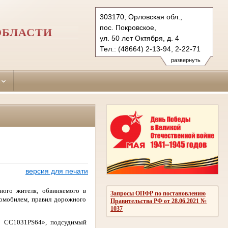
303170, Орловская обл.,
пос. Покровское,
ОБЛАСТИ
ул. 50 лет Октября, д. 4
Тел.: (48664) 2-13-94, 2-22-71
pokrovsky.orl@sudrf.ru
развернуть
версия для печати
ного жителя, обвиняемого в
Запросы ОПФР по постановлению
омобилем, правил дорожного
Правительства РФ от 28.06.2021 №
1037
CC
1031
PS
64», подсудимый