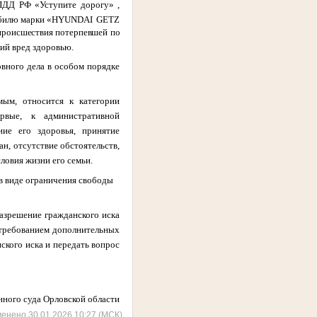
 ПДД РФ «Уступите дорогу» ,
билю марки «
HYUNDAI
GETZ
 происшествия потерпевшей по
ий вред здоровью.
вного дела в особом порядке
мым, относится к категории
рвые, к административной
ние его здоровья, принятие
н, отсутствие обстоятельств,
ловия жизни его семьи.
в виде ограничения свободы
разрешение гражданского иска
стребованием дополнительных
ского иска и передать вопрос
нного суда Орловской области
менено 30.01.2026 10:27 (МСК)