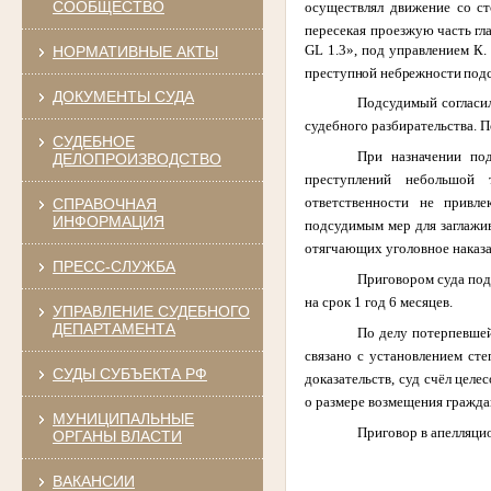
СООБЩЕСТВО
осуществлял движение со ст
пересекая проезжую часть гл
GL
1.3», под управлением К.
НОРМАТИВНЫЕ АКТЫ
преступной небрежности под
ДОКУМЕНТЫ СУДА
Подсудимый согласил
судебного разбирательства. П
СУДЕБНОЕ
При назначении под
ДЕЛОПРОИЗВОДСТВО
преступлений небольшой 
ответственности не привле
СПРАВОЧНАЯ
ИНФОРМАЦИЯ
подсудимым мер для заглажив
отягчающих уголовное наказан
ПРЕСС-СЛУЖБА
Приговором суда под
на срок 1 год 6 месяцев.
УПРАВЛЕНИЕ СУДЕБНОГО
ДЕПАРТАМЕНТА
По делу потерпевшей
связано с установлением ст
СУДЫ СУБЪЕКТА РФ
доказательств, суд счёл цел
о размере возмещения гражда
МУНИЦИПАЛЬНЫЕ
Приговор в апелляцио
ОРГАНЫ ВЛАСТИ
ВАКАНСИИ